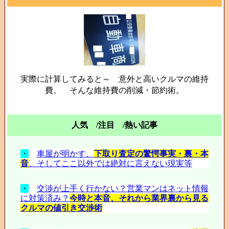
実際に計算してみると～ 意外と高いクルマの維持
費。 そんな維持費の削減・節約術。
人気 /注目 /熱い記事
・
車屋が明かす、
下取り査定の驚愕事実・裏・本
音
、そしてここ以外では絶対に言えない現実等
・
交渉が上手く行かない？営業マンはネット情報
に対策済み？
今時と本音、それから業界裏から見る
クルマの値引き交渉術