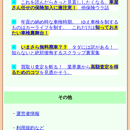
・
これを読んだらきっと見直ししたくなる。
車屋
さん任せの保険加入に激注意！
他保険ウラ話
・
年貢の納め時な車検時期。 ゆえ車検を制する
ものはカーライフを制す。 これだけは
知っておき
たい車検裏舞台！
・
いまさら無料廃車？？
タダには訳がある！
知らないと絶対後悔するスクラップ裏実集
・
買取り査定を斬る！ 業界裏から
高額査定を得
るためのコツ
を見透かそう。
その他
・
運営者情報
・
利用規約など