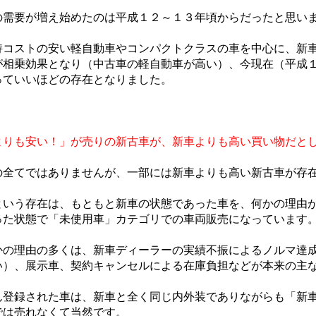
需要が増え始めたのは平成１２～１３年頃からだったと思い
コストの安い軽自動車やコンパクトクラスの車を中心に、新車
が相乗効果となり（中古車の軽自動車が高い）、今現在（平成
っていいほどの存在となりました。
、
よりも安い！」が売りの新古車が、新車よりも高い買い物だと
全てではありませんが、一部には新車よりも高い新古車が存
いう存在は、もともと新車の状態であった車を、何かの理由が
った状態で「未使用車」カテゴリでの車両販売になっています
の理由の多くは、新車ディーラーの実績不振によるノルマ達成
い）、展示車、契約キャンセルによる在庫負担などが本来の主
登録された車は、新車と全く同じ内外装でありながらも「新車
では売れなくて当然です。