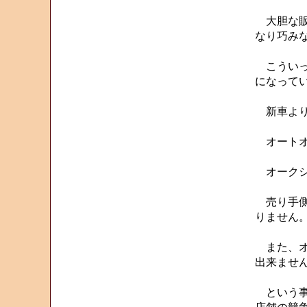
大胆な販
なり巧み
こういっ
になって
新車より
オートオ
オークシ
売り手側
りません
また、オ
出来ませ
という事