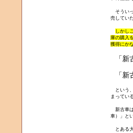
そういっ
売してい
しかし
庫の購入
獲得にか
「新
「新
という、
まってい
新古車は
車）」と
とある大