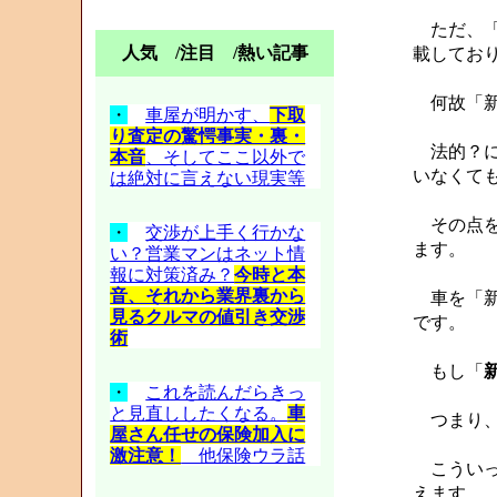
ただ、「
人気 /注目 /熱い記事
載しており
何故「新
・
車屋が明かす、
下取
り査定の驚愕事実・裏・
法的？に
本音
、そしてここ以外で
いなくて
は絶対に言えない現実等
その点を
・
交渉が上手く行かな
ます。
い？営業マンはネット情
報に対策済み？
今時と本
音、それから業界裏から
車を「新
見るクルマの値引き交渉
です。
術
もし「
・
これを読んだらきっ
と見直ししたくなる。
車
つまり、
屋さん任せの保険加入に
激注意！
他保険ウラ話
こういっ
えます。