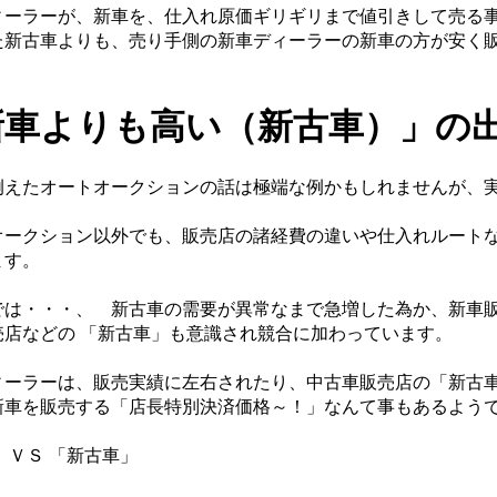
ーラーが、新車を、仕入れ原価ギリギリまで値引きして売る事
た新古車よりも、売り手側の新車ディーラーの新車の方が安く
新車よりも高い（新古車）」の
えたオートオークションの話は極端な例かもしれませんが、
ークション以外でも、販売店の諸経費の違いや仕入れルートな
ます。
は・・・、 新古車の需要が異常なまで急増した為か、新車販
売店などの 「新古車」も意識され競合に加わっています。
ーラーは、販売実績に左右されたり、中古車販売店の「新古車
新車を販売する「店長特別決済価格～！」なんて事もあるよう
 ＶＳ 「新古車」