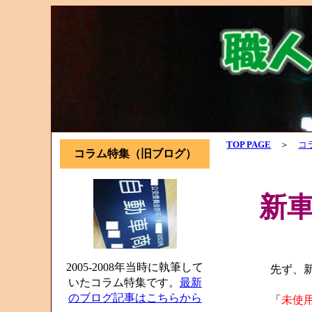
TOP PAGE
＞
コ
コラム特集（旧ブログ）
新
2005-2008年当時に執筆して
先ず、新
いたコラム特集です。
最新
のブログ記事はこちらから
「
未使