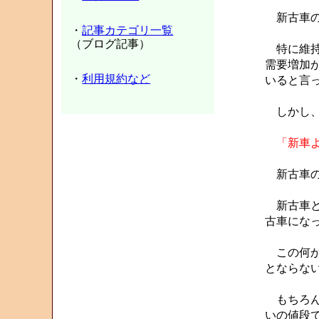
新古車の
・
記事カテゴリ一覧
（ブログ記事）
特に維持
需要増加
・
利用規約など
いると言
しかし
「新車
新古車の
新古車と
古車にな
この何か
とならな
もちろん
いの値段