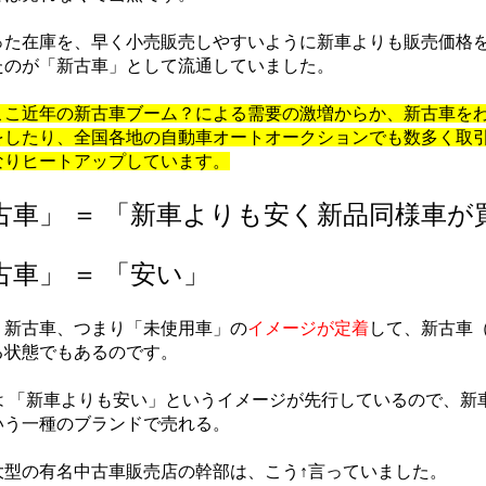
た在庫を、早く小売販売しやすいように新車よりも販売価格を
たのが「新古車」として流通していました。
ここ近年の新古車ブーム？による需要の激増からか、新古車を
をしたり、全国各地の自動車オートオークションでも数多く取
なりヒートアップしています。
古車」 ＝ 「新車よりも安く新品同様車が
古車」 ＝ 「安い」
新古車、つまり「未使用車」の
イメージが定着
して、新古車
る状態でもあるのです。
 「新車よりも安い」というイメージが先行しているので、新
いう一種のブランドで売れる。
型の有名中古車販売店の幹部は、こう↑言っていました。