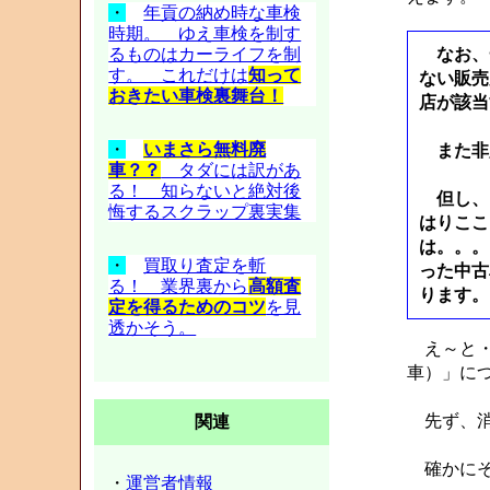
・
年貢の納め時な車検
時期。 ゆえ車検を制す
なお、一
るものはカーライフを制
す。 これだけは
知って
ない販売
おきたい車検裏舞台！
店が該当
・
いまさら無料廃
また非
車？？
タダには訳があ
る！ 知らないと絶対後
但し、
悔するスクラップ裏実集
はりここ
は。。。
・
買取り査定を斬
った中古
る！ 業界裏から
高額査
ります。
定を得るためのコツ
を見
透かそう。
え～と・
車）」に
先ず、消
関連
確かにそ
・
運営者情報