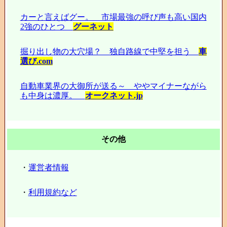
カーと言えばグー。 市場最強の呼び声も高い国内
2強のひとつ
グーネット
掘り出し物の大穴場？ 独自路線で中堅を担う
車
選び.com
自動車業界の大御所が送る～ ややマイナーながら
も中身は濃厚。
オークネット.jp
その他
・
運営者情報
・
利用規約など