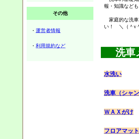
報・知識なども
その他
家庭的な洗車
い！ ＼（＾v
・
運営者情報
・
利用規約など
洗車
水洗い
洗車（シャ
ＷＡＸがけ
フロアマッ