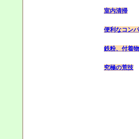
室内清掃
便利なコン
鉄粉、付着
究極の荒技