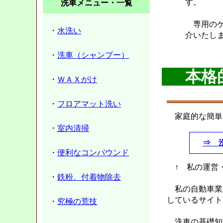
す。
洗車メニュー・一覧
専用のケ
・
水洗い
介いたしま
・
洗車（シャンプー）
本格
・
ＷＡＸがけ
・
フロアマット洗い
家庭的な簡単
・
室内清掃
⇒ 
・
便利なコンパウンド
↑ 私の運営
・
鉄粉、付着物除去
私の自動車業
しているサイト
・
究極の荒技
洗車の基礎知