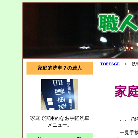
TOP PAGE
＞ 洗
家庭的洗車？の達人
家
家庭で実用的なお手軽洗車
ここで紹
メニュー。
一見手抜