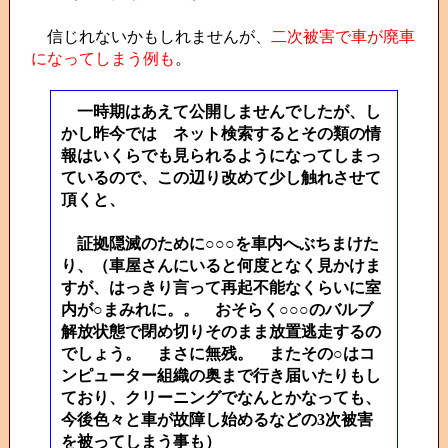
信じれないかもしれませんが、
二次被害で車が廃車
になってしまう例も
。
一時期はあえて公開しませんでしたが、し
かし昨今では ネット検索するとその類の情
報はいくらでも見られるようになってしまっ
ているので、この辺り改めて少し触れさせて
頂くと、
証拠隠滅のために○○○を車内へぶちまけた
り、（車屋さんにいると何度となく見かけま
すが、はっきり言って再起不能なくらいに室
内が○まみれに。。 おそらく○○○のバルブ
解放状態で閉め切りそのまま放置逃走するの
でしょう。 まさに無残。 またその○はコ
ンピューター組織の奥まで行き届いたりもし
ており、クリーニングでなんとかなっても、
今後色々と車が故障し始めるなどの3次被害
を被ってしまう事も）