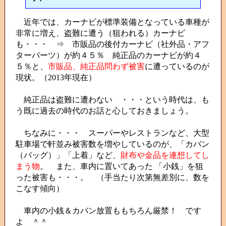
近年では、カーナビが標準装備となっている車種が
非常に増え、盗難に遭う（狙われる）カーナビ
も・・・ ⇒ 市販品の後付カーナビ（社外品・アフ
ターパーツ）が約４５％ 純正品のカーナビが約４
５％と、
市販品、純正品問わず被害
に遭っているのが
現状。（2013年現在）
純正品は盗難に遭わない ・・・という時代は、も
う既に過去の時代のお話と心しておきましょう。
ちなみに・・・ スーパーやレストランなど、大型
駐車場で軒並み被害数を増やしているのが、「カバン
（バッグ）」「上着」など、
財布や金品を連想してし
まう物
。 また、車内に置いてあった 「小銭」を狙
った被害も・・・。 （手当たり次第無差別に、数を
こなす傾向）
車内の小銭＆カバン放置ももちろん厳禁！ です
よ ＾＾