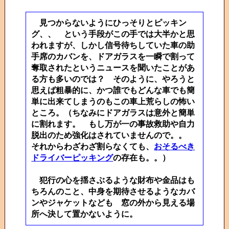
見つからないようにひっそりとピッキン
グ、、 という手段がこの手では大半かと思
われますが、しかし信号待ちしていた車の助
手席のカバンを、ドアガラスを一瞬で割って
奪取されたというニュースを聞いたことがあ
る方も多いのでは？ そのように、やろうと
思えば粗暴的に、かつ誰でもどんな車でも簡
単に出来てしまうのもこの車上荒らしの怖い
ところ。（ちなみにドアガラスは意外と簡単
に割れます。 もし万が一の事故救助や自力
脱出のため強化はされていませんので。。
それからわざわざ割らなくても、
おそるべき
ドライバーピッキング
の存在も。。）
犯行の心を揺さぶるような財布や金品はも
ちろんのこと、中身を期待させるようなカバ
ンやジャケットなども 窓の外から見える場
所へ決して置かないように。