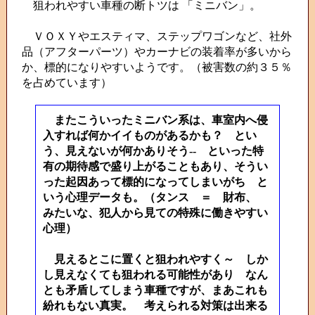
狙われやすい車種の断トツは 「ミニバン」。
ＶＯＸＹやエスティマ、ステップワゴンなど、社外
品（アフターパーツ）やカーナビの装着率が多いから
か、標的になりやすいようです。（被害数の約３５％
を占めています）
またこういったミニバン系は、車室内へ侵
入すれば何かイイものがあるかも？ とい
う、見えないが何かありそう-- といった特
有の期待感で盛り上がることもあり、そうい
った起因あって標的になってしまいがち と
いう心理データも。（タンス ＝ 財布、
みたいな、犯人から見ての特殊に働きやすい
心理）
見えるとこに置くと狙われやすく～ しか
し見えなくても狙われる可能性があり なん
とも矛盾してしまう車種ですが、まあこれも
紛れもない真実。 考えられる対策は出来る