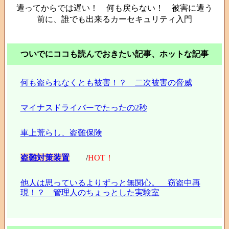
遭ってからでは遅い！ 何も戻らない！ 被害に遭う
前に、誰でも出来るカーセキュリティ入門
ついでにココも読んでおきたい記事、ホットな記事
何も盗られなくとも被害！？ 二次被害の脅威
マイナスドライバーでたったの2秒
車上荒らし、盗難保険
盗難対策装置
/
HOT！
他人は思っているよりずっと無関心。 窃盗中再
現！？ 管理人のちょっとした実験室