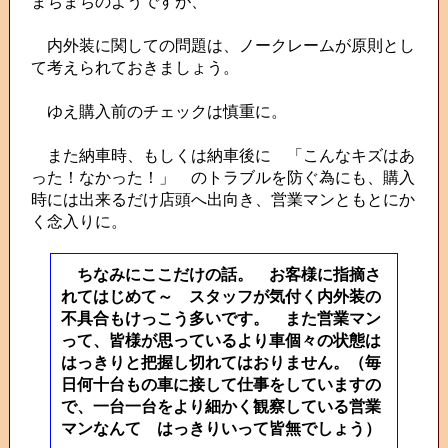
まちまちのようですが、
内外装に関しての問題は、ノークレームが原則とし
て考えられておきましょう。
ゆえ購入前のチェックは慎重に。
また納車時、もしくは納車後に 「こんなキズはあ
った！なかった！」 のトラブルを防ぐ為にも、購入
時には出来るだけ店頭へ出向き、営業マンともとにか
く念入りに。
ちなみにここだけの話。 お客様に指摘さ
れてはじめて～ スタッフが気付く内外装の
不具合もけっこう多いです。 また営業マン
って、皆様が思っているより車個々の状態は
はっきりと把握し切れてはおりません。（毎
日何十台もの車に接して仕事をしていますの
で、一台一台をより細かく観察している営業
マンなんて はっきりいって皆無でしょう）