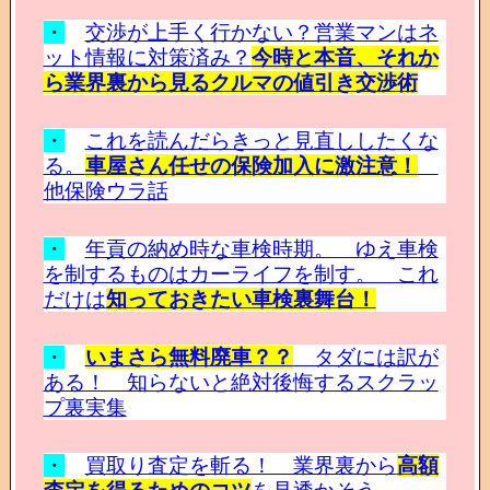
・
交渉が上手く行かない？営業マンはネ
ット情報に対策済み？
今時と本音、それか
ら業界裏から見るクルマの値引き交渉術
・
これを読んだらきっと見直ししたくな
る。
車屋さん任せの保険加入に激注意！
他保険ウラ話
・
年貢の納め時な車検時期。 ゆえ車検
を制するものはカーライフを制す。 これ
だけは
知っておきたい車検裏舞台！
・
いまさら無料廃車？？
タダには訳が
ある！ 知らないと絶対後悔するスクラッ
プ裏実集
・
買取り査定を斬る！ 業界裏から
高額